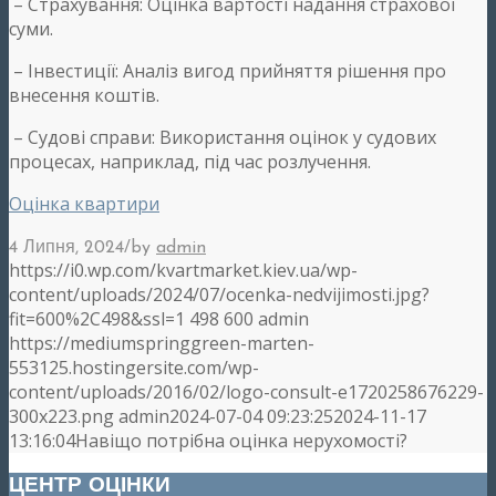
– Страхування: Оцінка вартості надання страхової
суми.
– Інвестиції: Аналіз вигод прийняття рішення про
внесення коштів.
– Судові справи: Використання оцінок у судових
процесах, наприклад, під час розлучення.
Оцінка квартири
/
4 Липня, 2024
by
admin
https://i0.wp.com/kvartmarket.kiev.ua/wp-
content/uploads/2024/07/ocenka-nedvijimosti.jpg?
fit=600%2C498&ssl=1
498
600
admin
https://mediumspringgreen-marten-
553125.hostingersite.com/wp-
content/uploads/2016/02/logo-consult-e1720258676229-
300x223.png
admin
2024-07-04 09:23:25
2024-11-17
13:16:04
Навіщо потрібна оцінка нерухомості?
ЦЕНТР ОЦІНКИ