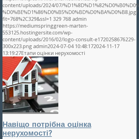
content/uploads/2024/07/%D1%8D%D1%82%D0%B0%D0
%D0%BE%D1%86%D0%B5%D0%BD%D0%BA%D0%B8.jpg?
fit=768%2C329&ssl=1
329
768
admin
https://mediumspringgreen-marten-
553125.hostingersite.com/wp-
content/uploads/2016/02/logo-consult-e1720258676229-
300x223.png
admin
2024-07-04 10:48:17
2024-11-17
13:19:27
Етапи оцінки нерухомості
Навіщо потрібна оцінка
нерухомості?