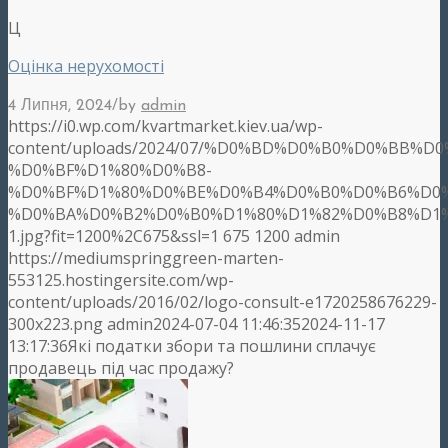
Ц
Оцінка нерухомості
/
4 Липня, 2024
by
admin
https://i0.wp.com/kvartmarket.kiev.ua/wp-
content/uploads/2024/07/%D0%BD%D0%B0%D0%BB%D
%D0%BF%D1%80%D0%B8-
%D0%BF%D1%80%D0%BE%D0%B4%D0%B0%D0%B6%D0%
%D0%BA%D0%B2%D0%B0%D1%80%D1%82%D0%B8%D1%
1.jpg?fit=1200%2C675&ssl=1
675
1200
admin
https://mediumspringgreen-marten-
553125.hostingersite.com/wp-
content/uploads/2016/02/logo-consult-e1720258676229-
300x223.png
admin
2024-07-04 11:46:35
2024-11-17
13:17:36
Які податки збори та пошлини сплачує
продавець під час продажу?