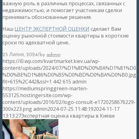
важную роль в различных процессах, связанных с
недвижимостью, и помогает участникам сделки
принимать обоснованные решения.
Наш
ЦЕНТР ЭКСПЕРТНОЙ ОЦЕНКИ
сделает Вам
оценку рыночной стоимости квартиры в короткие
сроки по адекватной цене..
/
25 Липня, 2024
by
admin
https://i0.wp.com/kvartmarket.kiev.ua/wp-
content/uploads/2024/07/%D1%8D%D0%BA%D1%81%
%D0%BE%D1%86%D0%B5%D0%BD%D0%BA%D0%B0.jpg?
fit=615%2C442&ssl=1
442
615
admin
https://mediumspringgreen-marten-
553125.hostingersite.com/wp-
content/uploads/2016/02/logo-consult-e1720258676229-
300x223.png
admin
2024-07-25 11:48:19
2024-11-17
13:13:27
Экспертная оценка квартиры в Киеве