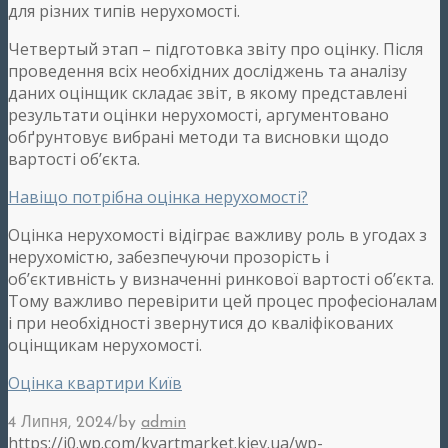
для різних типів нерухомості.
Четвертый этап – підготовка звіту про оцінку. Після
проведення всіх необхідних досліджень та аналізу
даних оцінщик складає звіт, в якому представлені
результати оцінки нерухомості, аргументовано
обґрунтовує вибрані методи та висновки щодо
вартості об’єкта.
Навіщо потрібна оцінка нерухомості?
Оцінка нерухомості відіграє важливу роль в угодах з
нерухомістю, забезпечуючи прозорість і
об’єктивність у визначенні ринкової вартості об’єкта.
Тому важливо перевірити цей процес професіоналам
і при необхідності звернутися до кваліфікованих
оцінщикам нерухомості.
Оцінка квартири Київ
/
4 Липня, 2024
by
admin
https://i0.wp.com/kvartmarket.kiev.ua/wp-