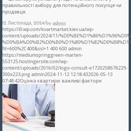
правильності вибору для потенційного покупця чи
продавця.
/
12 Листопада, 2024
by
admin
https://i0.wp.com/kvartmarket.kiev.ua/wp-
content/uploads/2024/11/%D0%BE%D1%86%D1%96%D
%D0%BA%D0%B2%D0%B0%D1%80%D1%82%D0%B8%D1%8
fit=600%2C400&ssl=1
400
600
admin
https://mediumspringgreen-marten-
553125.hostingersite.com/wp-
content/uploads/2016/02/logo-consult-e1720258676229-
300x223.png
admin
2024-11-12 12:18:43
2026-05-13
07:48:42
Оцінка квартири: важливі фактори