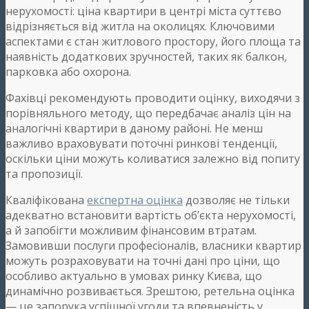
нерухомості: ціна квартири в центрі міста суттєво
відрізняється від житла на околицях. Ключовими
аспектами є стан житлового простору, його площа та
наявність додаткових зручностей, таких як балкон,
парковка або охорона.
Фахівці рекомендують проводити оцінку, виходячи з
порівняльного методу, що передбачає аналіз цін на
аналогічні квартири в даному районі. Не менш
важливо враховувати поточні ринкові тенденції,
оскільки ціни можуть коливатися залежно від попиту
та пропозиції.
Кваліфікована
експертна оцінка
дозволяє не тільки
адекватно встановити вартість об’єкта нерухомості,
а й запобігти можливим фінансовим втратам.
Замовивши послуги професіоналів, власники квартир
можуть розраховувати на точні дані про ціни, що
особливо актуально в умовах ринку Києва, що
динамічно розвивається. Зрештою, ретельна оцінка
— це запорука успішної угоди та впевненість у