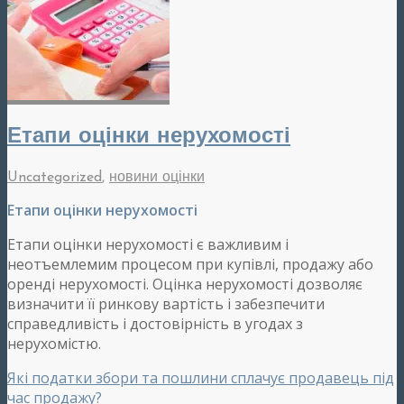
Етапи оцінки нерухомості
Uncategorized
,
новини оцінки
Етапи оцінки нерухомості
Етапи оцінки нерухомості є важливим і
неотъемлемим процесом при купівлі, продажу або
оренді нерухомості. Оцінка нерухомості дозволяє
визначити її ринкову вартість і забезпечити
справедливість і достовірність в угодах з
нерухомістю.
Які податки збори та пошлини сплачує продавець під
час продажу?