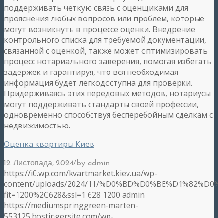
поддерживать четкую связь с оценщиками для
прояснения любых вопросов или проблем, которые
могут возникнуть в процессе оценки. Внедрение
контрольного списка для требуемой документации,
связанной с оценкой, также может оптимизировать
процесс нотариального заверения, помогая избегать
задержек и гарантируя, что вся необходимая
информация будет легкодоступна для проверки.
Придерживаясь этих передовых методов, нотариусы
могут поддерживать стандарты своей профессии,
одновременно способствуя бесперебойным сделкам с
недвижимостью.
Оценка квартиры Киев
/
12 Листопада, 2024
by
admin
https://i0.wp.com/kvartmarket.kiev.ua/wp-
content/uploads/2024/11/%D0%BD%D0%BE%D1%82%D
fit=1200%2C628&ssl=1
628
1200
admin
https://mediumspringgreen-marten-
553125.hostingersite.com/wp-