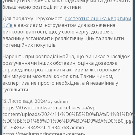
уникнути суперечок між спадкоємцями та дозволить
більш чесно розподілити активи.
Для продажу нерухомості
експертна оцінка квартири
Київ
є важливим інструментом для визначення
ринкової вартості, що, у свою чергу, дозволяє
власнику встановити реалістичну ціну та залучити
потенційних покупців.
Нарешті, при розподілі майна, що виникає внаслідок
розлучення чи інших обставин, оцінка дозволяє
справедливо розподілити активи між сторонами,
мінімізуючи можливі конфлікти. Таким чином,
експертиза не просто необхідна, а й незамінна у
суспільстві.
/
12 Листопада, 2024
by
admin
https://i0.wp.com/kvartmarket.kiev.ua/wp-
content/uploads/2024/11/%D0%B5%D0%BA%D1%81%
%D0%BE%D1%86%D1%96%D0%BD%D0%BA%D0%B0.jpg?
fit=768%2C334&ssl=1
334
768
admin
https://mediumspringgreen-marten-